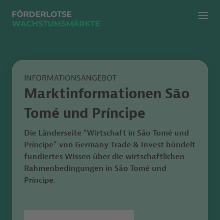
Menü
Zur klassischen Suche
Zur KI Suche
INFORMATIONSANGEBOT
Marktinformationen São
Tomé und Príncipe
Die Länderseite "Wirtschaft in São Tomé und
Príncipe"
von
Germany Trade & Invest bündelt
fundiertes Wissen
über die wirtschaftlichen
Rahmenbedingungen in São Tomé und
Príncipe.