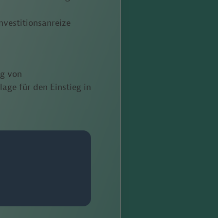
nvestitionsanreize
ng von
age für den Einstieg in